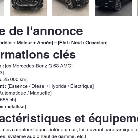
re de l'annonce
dèle + Moteur + Année] – [État : Neuf / Occasion]
ormations clés
 :
[ex Mercedes-Benz G 63 AMG]
3]
x. 25 000 km]
t :
[Essence / Diesel / Hybride / Électrique]
Automatique / Manuelle]
 585 ch]
ir métallisé]
ractéristiques et équipe
ipales caractéristiques : intérieur cuir, toit ouvrant panoramique
lés, système audio haut de gamme, etc.]