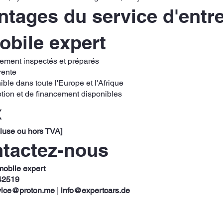
tages du service d'entre
obile expert
rement inspectés et préparés
rente
ible dans toute l'Europe et l'Afrique
ption et de financement disponibles
x
cluse ou hors TVA]
ntactez-nous
mobile expert
42519
vice@proton.me
|
info@expertcars.de