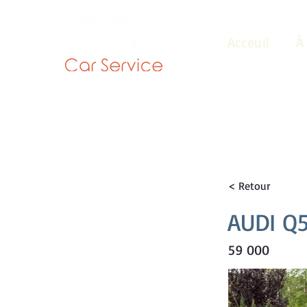
Acceuil
À
< Retour
AUDI Q
59 000