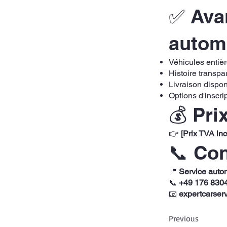
✅ Avan
autom
Véhicules entiè
Histoire transpa
Livraison dispon
Options d'inscri
💰 Pri
👉
[Prix TVA in
📞 Co
📍
Service auto
📞
+49 176 830
📧
expertcarser
Previous