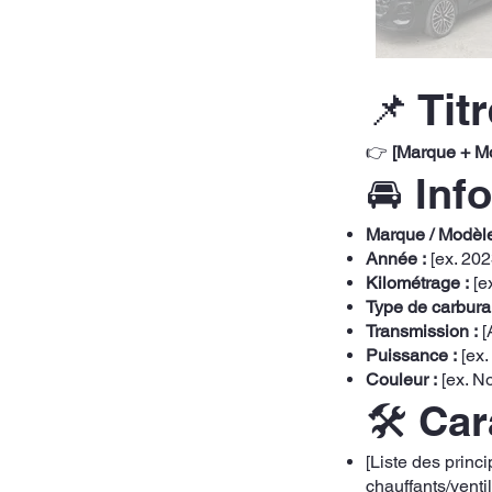
📌 Tit
👉
[Marque + Mo
🚘 Inf
Marque / Modèle
Année :
[ex. 202
Kilométrage :
[e
Type de carburan
Transmission :
[
Puissance :
[ex.
Couleur :
[ex. No
🛠️ Ca
[Liste des princ
chauffants/venti