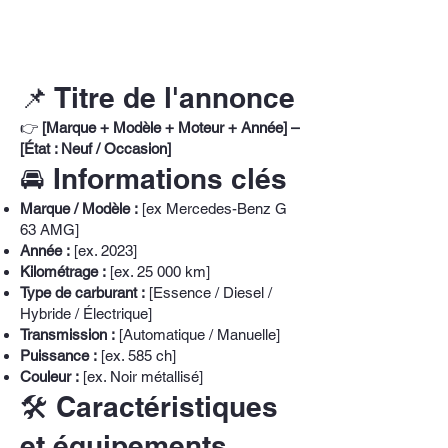
📌 Titre de l'annonce
👉
[Marque + Modèle + Moteur + Année] –
[État : Neuf / Occasion]
🚘 Informations clés
Marque / Modèle :
[ex Mercedes-Benz G
63 AMG]
Année :
[ex. 2023]
Kilométrage :
[ex. 25 000 km]
Type de carburant :
[Essence / Diesel /
Hybride / Électrique]
Transmission :
[Automatique / Manuelle]
Puissance :
[ex. 585 ch]
Couleur :
[ex. Noir métallisé]
🛠️ Caractéristiques
et équipements