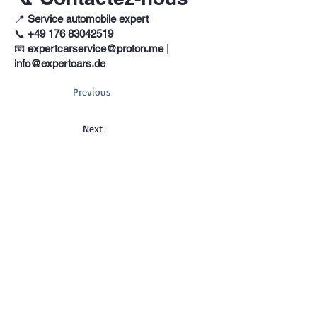
📍
Service automobile expert
📞
+49 176 83042519
📧
expertcarservice@proton.me
|
info@expertcars.de
Previous
Next
Téléphone
+33 685578605
Adresse