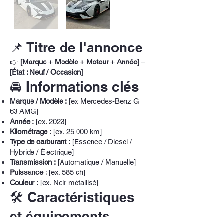
📌 Titre de l'annonce
👉
[Marque + Modèle + Moteur + Année] –
[État : Neuf / Occasion]
🚘 Informations clés
Marque / Modèle :
[ex Mercedes-Benz G
63 AMG]
Année :
[ex. 2023]
Kilométrage :
[ex. 25 000 km]
Type de carburant :
[Essence / Diesel /
Hybride / Électrique]
Transmission :
[Automatique / Manuelle]
Puissance :
[ex. 585 ch]
Couleur :
[ex. Noir métallisé]
🛠️ Caractéristiques
et équipements