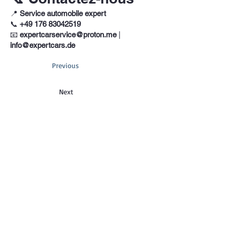
📍
Service automobile expert
📞
+49 176 83042519
📧
expertcarservice@proton.me
|
info@expertcars.de
Previous
Next
Téléphone
+33 685578605
Adresse