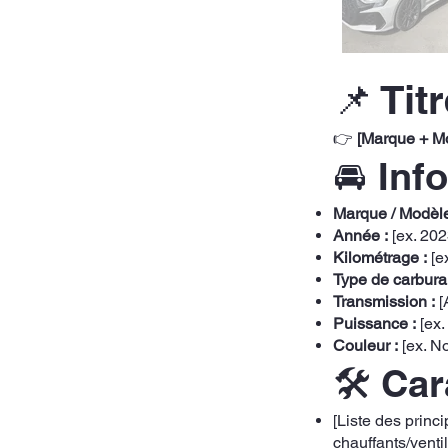
📌 Tit
👉
[Marque + Mo
🚘 Inf
Marque / Modèle
Année :
[ex. 202
Kilométrage :
[e
Type de carburan
Transmission :
[
Puissance :
[ex.
Couleur :
[ex. No
🛠️ Ca
[Liste des princ
chauffants/venti