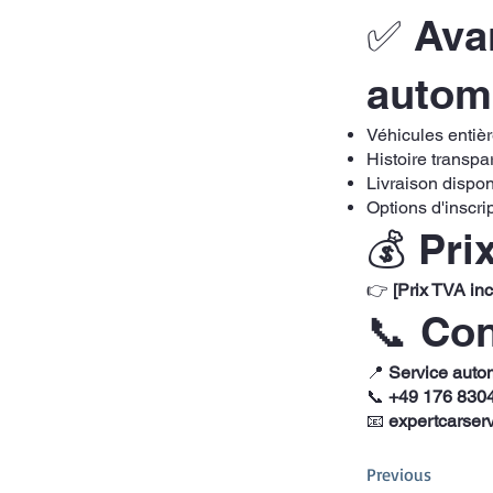
✅ Avan
autom
Véhicules entiè
Histoire transpa
Livraison dispon
Options d'inscri
💰 Pri
👉
[Prix TVA in
📞 Co
📍
Service auto
📞
+49 176 830
📧
expertcarser
Previous