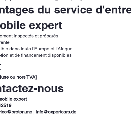
tages du service d'entre
obile expert
rement inspectés et préparés
rente
ible dans toute l'Europe et l'Afrique
ption et de financement disponibles
x
cluse ou hors TVA]
ntactez-nous
mobile expert
42519
vice@proton.me
|
info@expertcars.de