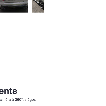
ments
, caméra à 360°, sièges