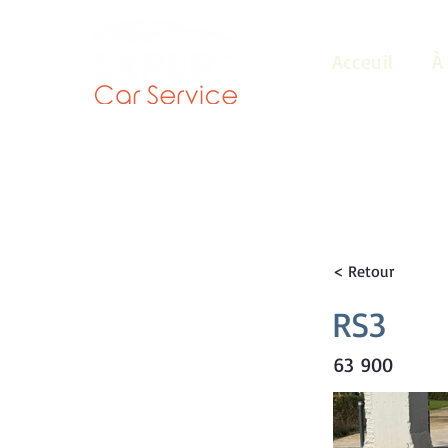
Acceuil
À
< Retour
RS3
63 900