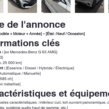
re de l'annonce
dèle + Moteur + Année] – [État : Neuf / Occasion]
ormations clés
 :
[ex Mercedes-Benz G 63 AMG]
3]
x. 25 000 km]
t :
[Essence / Diesel / Hybride / Électrique]
Automatique / Manuelle]
 585 ch]
ir métallisé]
ractéristiques et équipe
ipales caractéristiques : intérieur cuir, toit ouvrant panoramique
lés, système audio haut de gamme, etc.]