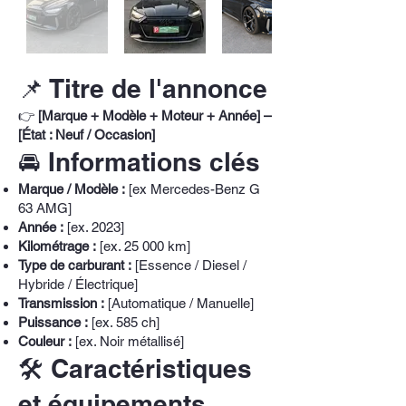
📌 Titre de l'annonce
👉
[Marque + Modèle + Moteur + Année] –
[État : Neuf / Occasion]
🚘 Informations clés
Marque / Modèle :
[ex Mercedes-Benz G
63 AMG]
Année :
[ex. 2023]
Kilométrage :
[ex. 25 000 km]
Type de carburant :
[Essence / Diesel /
Hybride / Électrique]
Transmission :
[Automatique / Manuelle]
Puissance :
[ex. 585 ch]
Couleur :
[ex. Noir métallisé]
🛠️ Caractéristiques
et équipements