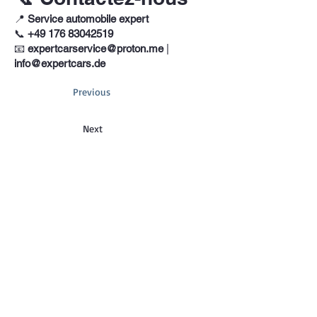
📍
Service automobile expert
📞
+49 176 83042519
📧
expertcarservice@proton.me
|
info@expertcars.de
Previous
Next
Téléphone
+33 685578605
Adresse