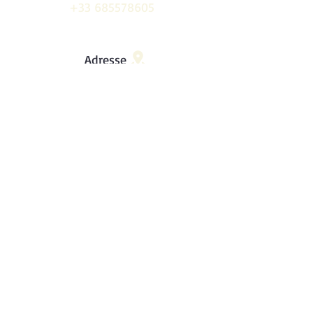
+33 685578605
Adresse
Erkrather Str. 401, 40231 Düsseldorf
E-mail
expertcarservice@proton.me
info@expert-car-service.de
Heures
Du lundi au samedi : de 9h00 à 19h00
Dimanche - Fermé
© 2026 Expert Car Service. Tous droits