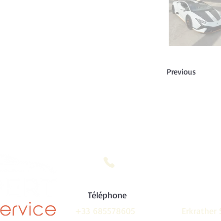
Previous
Téléphone
+33 685578605
Erkrather 