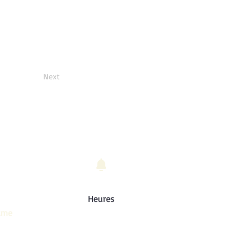
Next
Heures
Du lundi au samedi : de 9h00 à 19h00
.me
Dimanche - Fermé