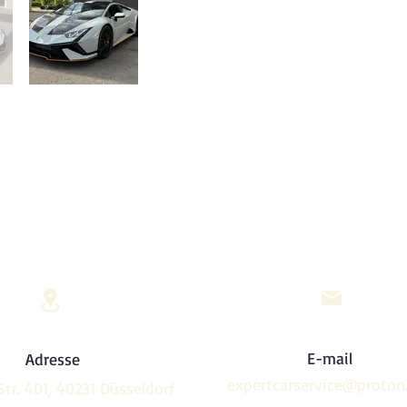
E-mail
Adresse
expertcarservice@proton
Str. 401, 40231 Düsseldorf