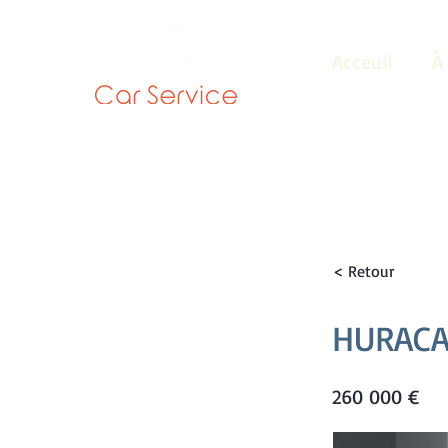
Acceuil
À
< Retour
HURACA
260 000 €